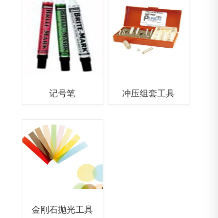
记号笔
冲压组套工具
金刚石抛光工具