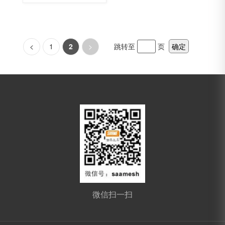
<
1
2
>
跳转至
页
确定
微信扫一扫