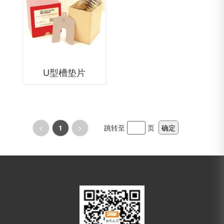
U型槽垫片
<
1
>
跳转至
页
确定