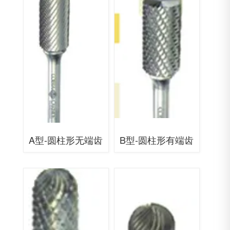
A型-圆柱形无端齿
B型-圆柱形有端齿