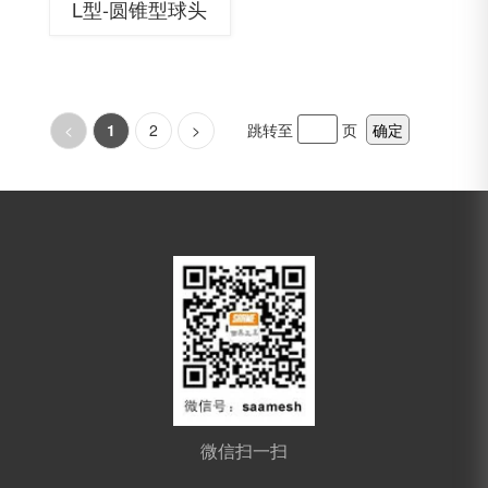
L型-圆锥型球头
<
1
2
>
跳转至
页
确定
微信扫一扫