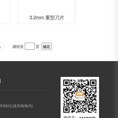
3.2mm 重型刀片
>
跳转至
页
确定
们
环A20公路东南角内)