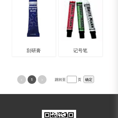
刮研膏
记号笔
<
1
>
跳转至
页
确定