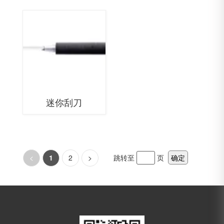
迷你刮刀
<
1
2
>
跳转至
页
确定