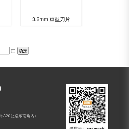
3.2mm 重型刀片
页
确定
们
环A20公路东南角内)