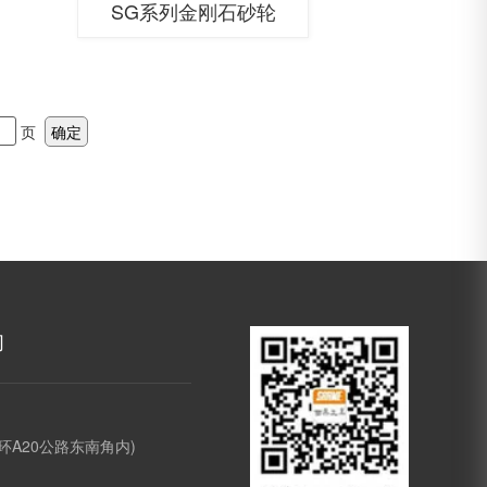
SG系列金刚石砂轮
页
确定
们
环A20公路东南角内)