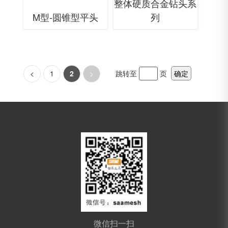
整体硬质合金钻头系
M型-圆锥型平头
列
<
1
2
>
跳转至
页
确定
微信扫一扫