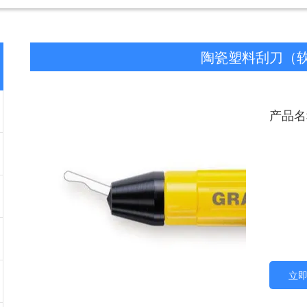
陶瓷塑料刮刀（
产品名
立