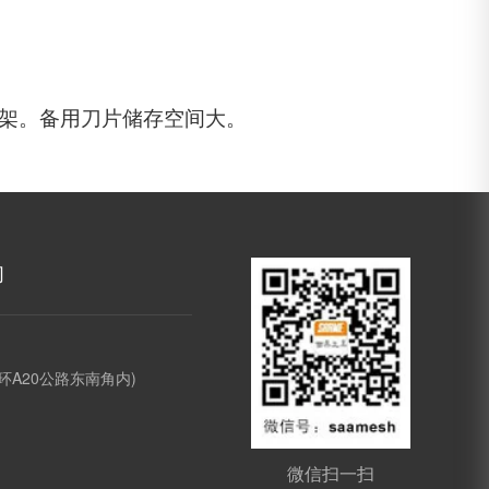
刮刀架。备用刀片储存空间大。
们
环A20公路东南角内)
微信扫一扫