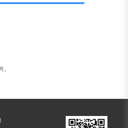
刀片。
们