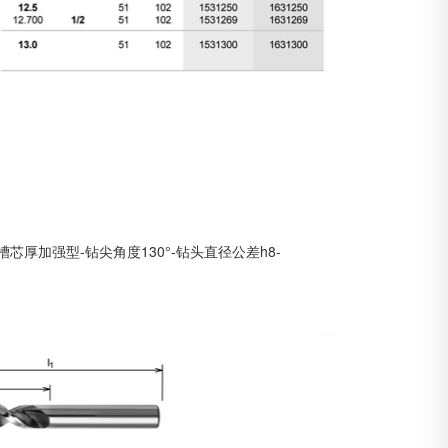
槽芯厚加强型-钻尖角度130°-钻头直径公差h8-