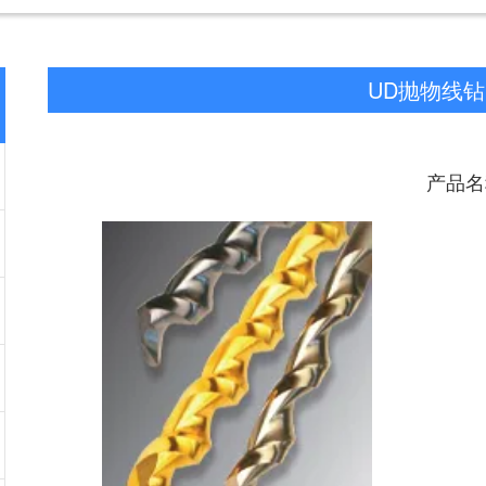
UD抛物线钻
产品名