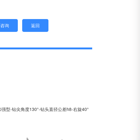
即咨询
返回
强型-钻尖角度130°-钻头直径公差h8-右旋40°