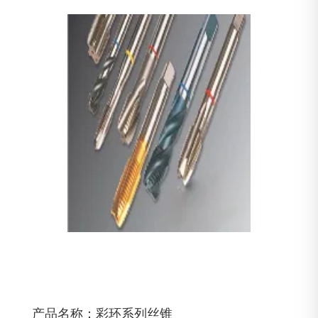
产品名称：彩环系列丝锥