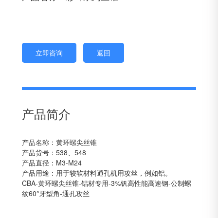
立即咨询
返回
产品简介
产品名称：黄环螺尖丝锥
产品货号：538、548
产品直径：M3-M24
产品用途：用于较软材料通孔机用攻丝，例如铝。
CBA-黄环螺尖丝锥-铝材专用-3%钒高性能高速钢-公制螺
纹60°牙型角-通孔攻丝