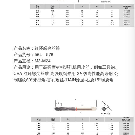
产品名称：红环螺尖丝锥
产品货号：564、576
产品直径：M3-M24
产品用途：用于高强度材料通孔机用攻丝，例如工具钢。
CBA-红环螺尖丝锥-高强度钢专用-3%钒高性能高速钢-公
制螺纹60°牙型角-盲孔攻丝-TiAIN涂层-右旋15°螺旋角