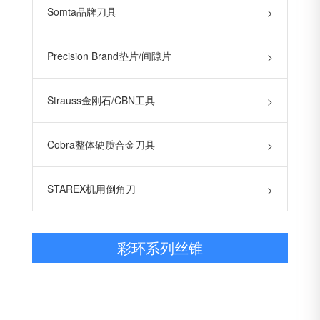
Somta品牌刀具
>
Precision Brand垫片/间隙片
>
Strauss金刚石/CBN工具
>
Cobra整体硬质合金刀具
>
STAREX机用倒角刀
>
彩环系列丝锥