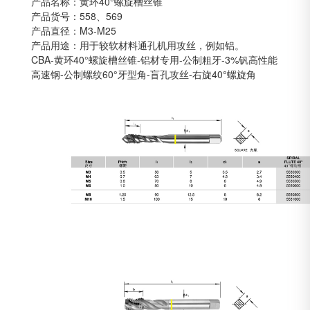
产品名称：黄环40°螺旋槽丝锥
产品货号：558、569
产品直径：M3-M25
产品用途：用于较软材料通孔机用攻丝，例如铝。
CBA-黄环40°螺旋槽丝锥-铝材专用-公制粗牙-3%钒高性能
高速钢-公制螺纹60°牙型角-盲孔攻丝-右旋40°螺旋角