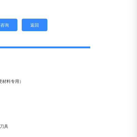
即咨询
返回
高硬材料专用）
刀具