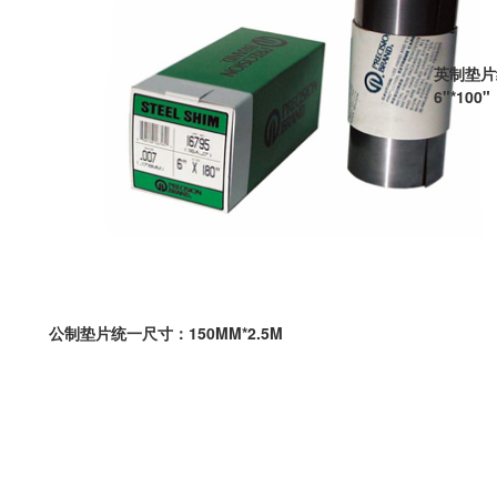
英制垫片
6"*100"
公制垫片统一尺寸：150MM*2.5M