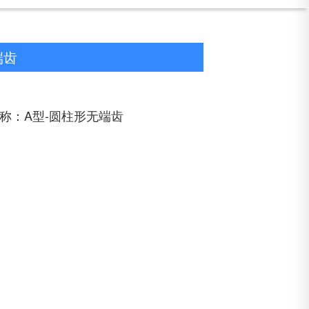
端齿
称：A型-圆柱形无端齿