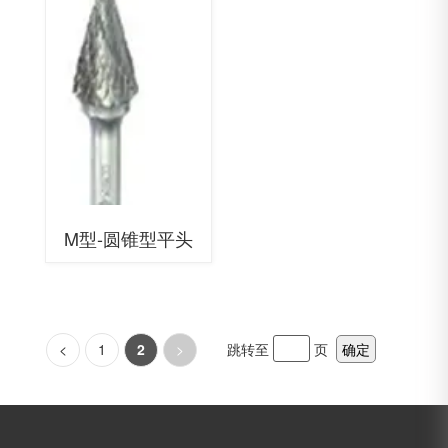
M型-圆锥型平头
<
1
2
>
跳转至
页
确定