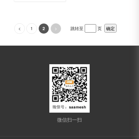
<
1
2
>
跳转至
页
确定
微信扫一扫