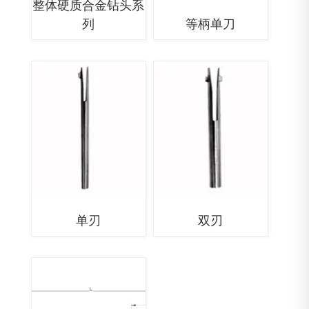
整体硬质合金钻头系
列
等柄单刀
单刃
双刃