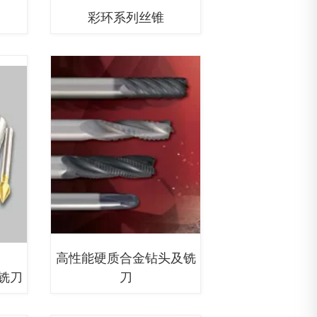
彩环系列丝锥
高性能硬质合金钻头及铣
铣刀
刀