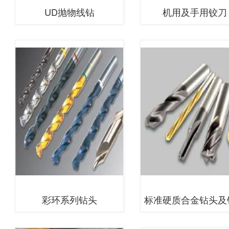
UD抛物线钻
机用及手用铰刀
彩环系列钻头
标准硬质合金钻头及