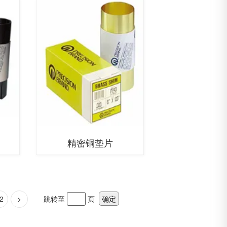
精密铜垫片
2
>
跳转至
页
确定