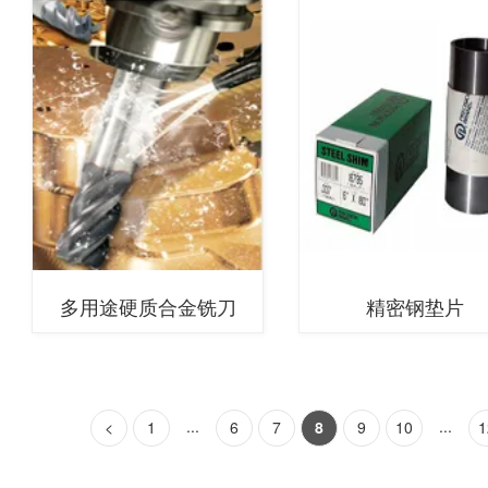
多用途硬质合金铣刀
精密钢垫片
...
...
<
1
6
7
8
9
10
1