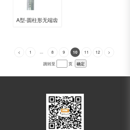
A型-圆柱形无端齿
...
<
1
8
9
10
11
12
>
跳转至
页
确定