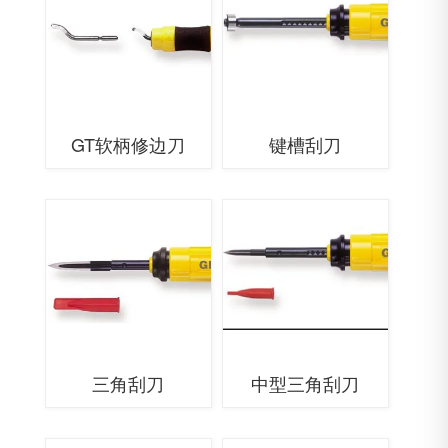
GT软柄修边刀
键槽刮刀
三角刮刀
中型三角刮刀