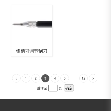
铝柄可调节刮刀
...
<
1
2
3
4
5
12
>
跳转至
页
确定